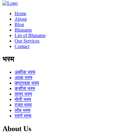
Home
About
Blog
Bhasams
List of Bhasams
Our Services
Contact
भस्म
अकीक
भस्म
अभ्र्क
भस्म
कपारदक
भस्म
कसीस
भस्म
ताम्र
भस्म
मोती
भस्म
रजत
भस्म
लोह
भस्म
स्वर्ण
भस्म
About Us