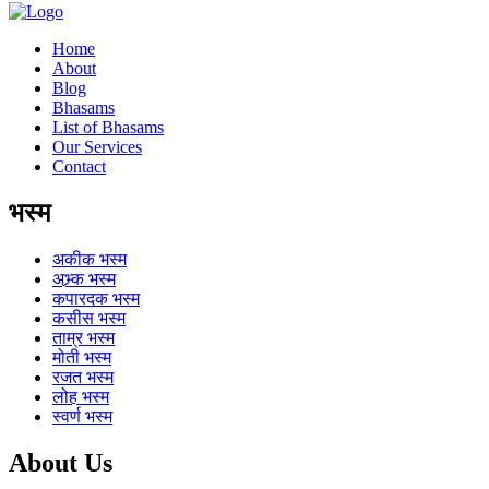
Home
About
Blog
Bhasams
List of Bhasams
Our Services
Contact
भस्म
अकीक
भस्म
अभ्र्क
भस्म
कपारदक
भस्म
कसीस
भस्म
ताम्र
भस्म
मोती
भस्म
रजत
भस्म
लोह
भस्म
स्वर्ण
भस्म
About Us