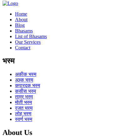
Home
About
Blog
Bhasams
List of Bhasams
Our Services
Contact
भस्म
अकीक
भस्म
अभ्र्क
भस्म
कपारदक
भस्म
कसीस
भस्म
ताम्र
भस्म
मोती
भस्म
रजत
भस्म
लोह
भस्म
स्वर्ण
भस्म
About Us