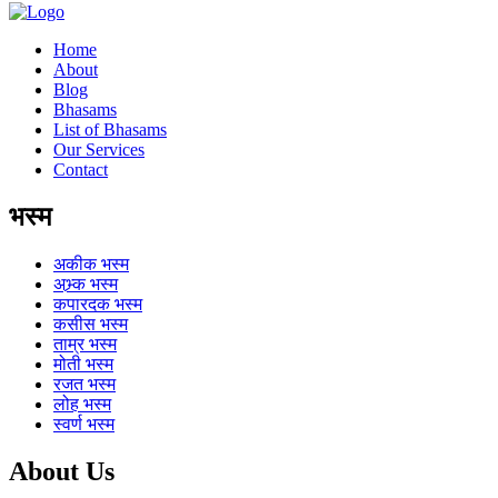
Home
About
Blog
Bhasams
List of Bhasams
Our Services
Contact
भस्म
अकीक
भस्म
अभ्र्क
भस्म
कपारदक
भस्म
कसीस
भस्म
ताम्र
भस्म
मोती
भस्म
रजत
भस्म
लोह
भस्म
स्वर्ण
भस्म
About Us