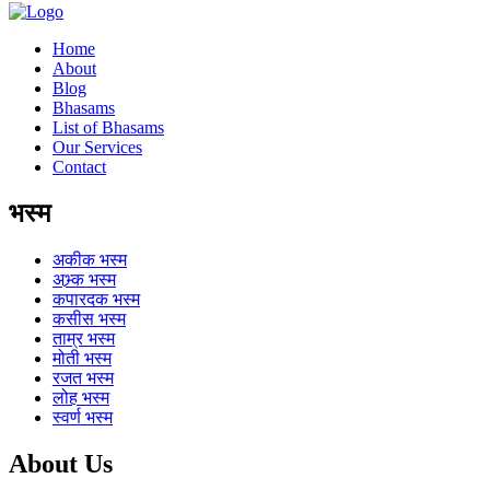
Home
About
Blog
Bhasams
List of Bhasams
Our Services
Contact
भस्म
अकीक
भस्म
अभ्र्क
भस्म
कपारदक
भस्म
कसीस
भस्म
ताम्र
भस्म
मोती
भस्म
रजत
भस्म
लोह
भस्म
स्वर्ण
भस्म
About Us