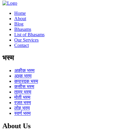
Home
About
Blog
Bhasams
List of Bhasams
Our Services
Contact
भस्म
अकीक
भस्म
अभ्र्क
भस्म
कपारदक
भस्म
कसीस
भस्म
ताम्र
भस्म
मोती
भस्म
रजत
भस्म
लोह
भस्म
स्वर्ण
भस्म
About Us